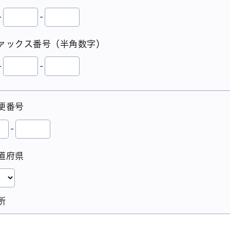
-
-
ァックス番号（半角数字）
-
-
便番号
-
道府県
所