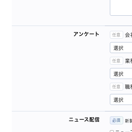
アンケート
会
業
職
ニュース配信
新