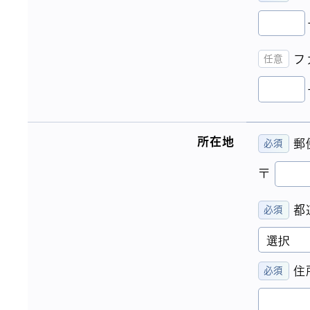
フ
所在地
郵
〒
都
住