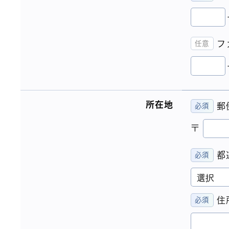
フ
所在地
郵
〒
都
住