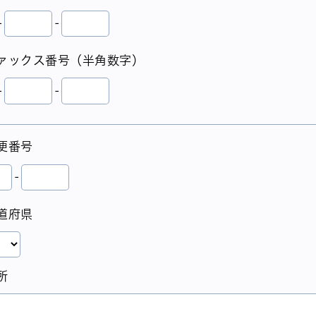
-
-
ァックス番号（半角数字）
-
-
便番号
-
道府県
所