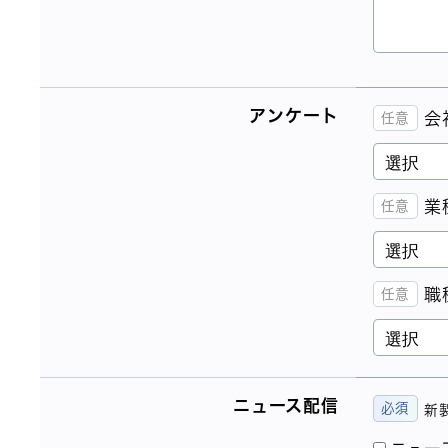
アンケート
会
業
職
ニュース配信
新