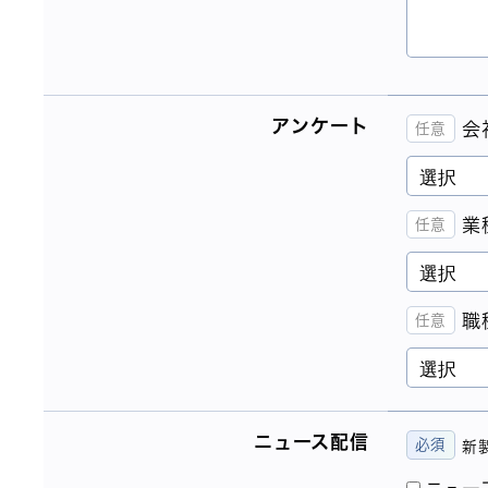
アンケート
会
業
職
ニュース配信
新