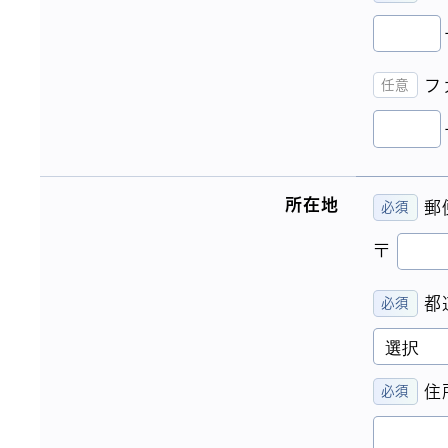
フ
所在地
郵
〒
都
住