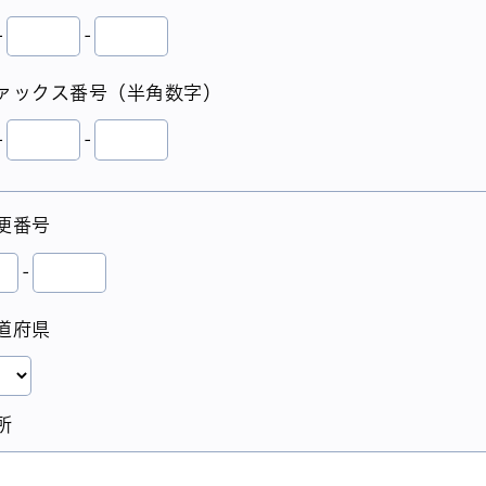
-
-
ァックス番号（半角数字）
-
-
便番号
-
道府県
所