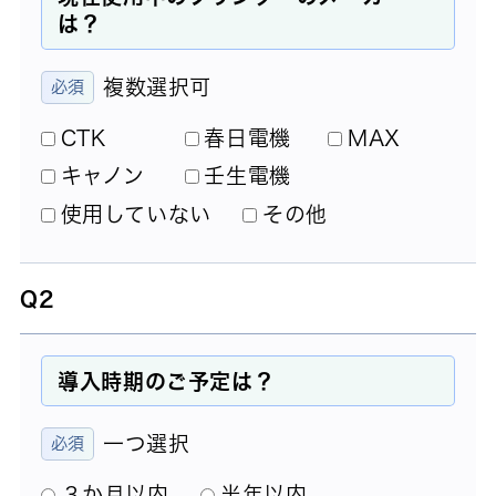
は？
複数選択可
CTK
春日電機
MAX
キャノン
壬生電機
使用していない
その他
Q2
導入時期のご予定は？
一つ選択
３か月以内
半年以内