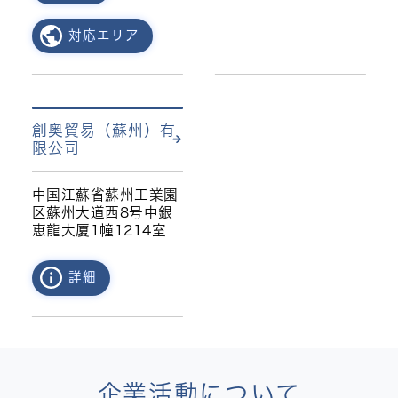
対応エリア
創奥貿易（蘇州）有
限公司
中国江蘇省蘇州工業園
区蘇州大道西8号中銀
恵龍大厦1幢1214室
詳細
企業活動について