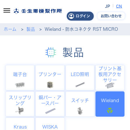
JP
CN
お問い合わせ
ログイン
ホーム
製品
Wieland - 防水コネクタ RST MICRO
製品
プリント基
端子台
プリンター
LED照明
板用アクセ
サリー
スリップリ
銅バー・ア
スイッチ
Wieland
ング
ースバー
Kraus
WISKA