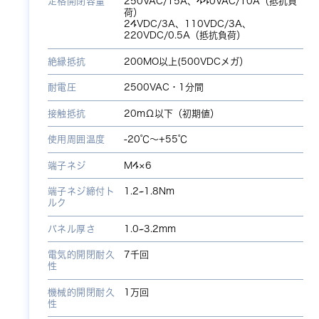
定格開閉容量
250VAC/15A、440VAC/10A（抵抗負
荷）
24VDC/3A、110VDC/3A、
220VDC/0.5A（抵抗負荷）
絶縁抵抗
200MO以上(500VDCメガ）
耐電圧
2500VAC・1分間
接触抵抗
20mΩ以下（初期値）
使用周囲温度
-20℃～+55℃
端子ネジ
M4×6
端子ネジ締付ト
1.2~1.8Nm
ルク
パネル厚さ
1.0~3.2mm
電気的開閉耐久
7千回
性
機械的開閉耐久
1万回
性