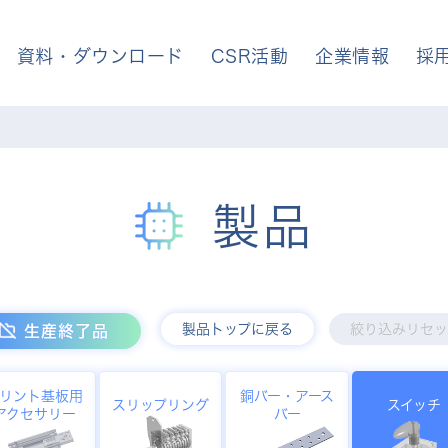
資料・ダウンロード
CSR活動
企業情報
採
製品
製品トップに戻る
絞り込みリセッ
生産終了品
リント基板用
銅バー・アース
スリップリング
スイッチ
アクセサリー
バー