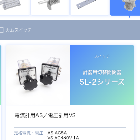
カムスイッチ
スイッチ
計器用切替開閉器
SL-2シリーズ
電流計用AS／電圧計用VS
定格電流・電圧
AS AC5A
VS AC440V 1A