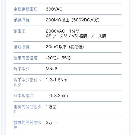
定格絶縁電圧
600VAC
絶縁抵抗
200MΩ以上（500VDCメガ）
耐電圧
2000VAC・1分間
AS:アース間 / VS: 極間、アース間
接触抵抗
20mΩ以下（初期値）
使用周囲温度
-20℃~+55℃
端子ネジ
M4×8
端子ネジ締付ト
1.2~1.8Nm
ルク
パネル厚さ
1.0~3.2mm
電気的開閉耐久
1万回
性
機械的開閉耐久
2万回
性