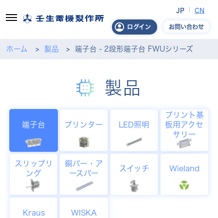
JP
CN
お問い合わせ
ログイン
ホーム
製品
端子台 - 2段形端子台 FWUシリーズ
製品
プリント基
端子台
プリンター
LED照明
板用アクセ
サリー
スリップリ
銅バー・ア
スイッチ
Wieland
ング
ースバー
Kraus
WISKA