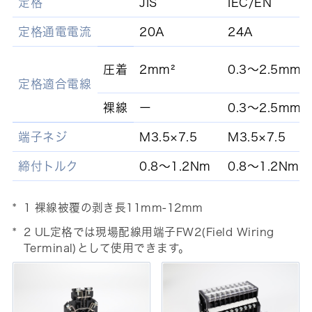
定格
JIS
IEC/EN
定格通電電流
20A
24A
圧着
2mm²
0.3～2.5mm²
定格適合電線
裸線
ー
0.3～2.5mm²
端子ネジ
M3.5×7.5
M3.5×7.5
締付トルク
0.8～1.2Nm
0.8～1.2Nm
1 裸線被覆の剥き長11mm-12mm
2 UL定格では現場配線用端子FW2(Field Wiring
Terminal)として使用できます。