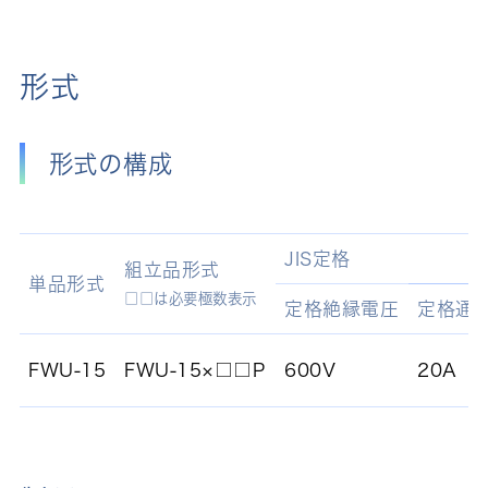
形式
形式の構成
JIS定格
組立品形式
単品形式
□□は必要極数表示
定格絶縁電圧
定格通
FWU-15
FWU-15×□□P
600V
20A