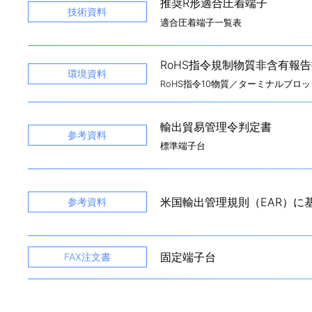
推奨R形適合圧着端子
技術資料
適合圧着端子一覧表
RoHS指令規制物質非含有報
環境資料
RoHS指令10物質／ターミナルブロッ
輸出貿易管理令判定書
参考資料
標準端子台
米国輸出管理規則（EAR）に
参考資料
固定端子台
FAX注文書