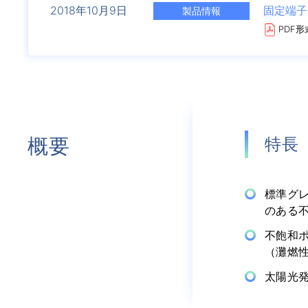
2018年
10月9日
固定端子
製品情報
PDF形
概要
特長
標準グレ
のある
不飽和
（灘燃性
太陽光