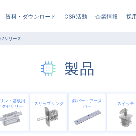
資料・ダウンロード
CSR活動
企業情報
採
-R2シリーズ
製品
リント基板用
銅バー・アース
スリップリング
スイッチ
アクセサリー
バー