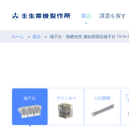
製品
課題を探す
ホーム
製品
端子台 - 熱硬化性 連結形固定端子台 TK-N
プ
端子台
プリンター
LED照明