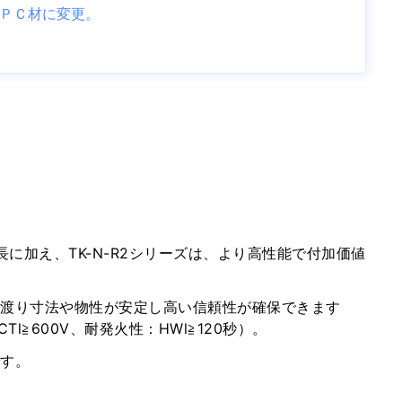
ＰＣ材に変更。
に加え、TK-N-R2シリーズは、より高性能で付加価値
に渡り寸法や物性が安定し高い信頼性が確保できます
Tl≧600V、耐発火性：HWl≧120秒）。
です。