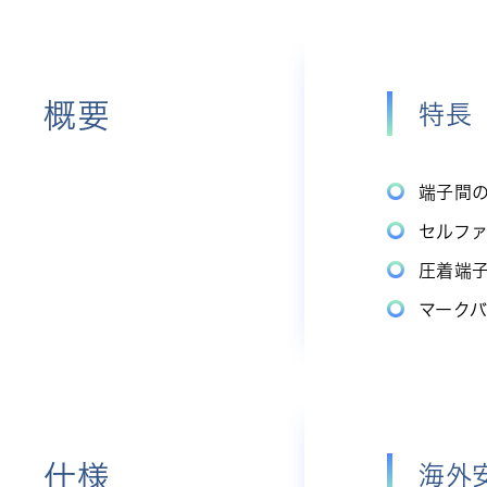
概要
特長
端子間
セルフ
圧着端
マーク
仕様
海外