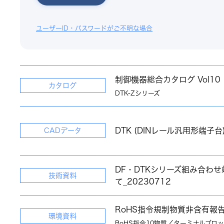
ユーザーID・パスワードがご不明な場合
制御機器総合カタログ Vol10
カタログ
DTK-Zシリーズ
DTK (DINレール汎用形端子台
CADデータ
DF・DTKシリーズ組み合わせ
技術資料
て_20230712
RoHS指令規制物質非含有報
環境資料
RoHS指令10物質／ターミナルブロ