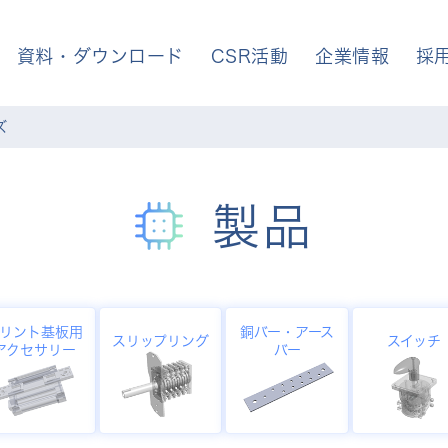
資料・ダウンロード
CSR活動
企業情報
採
ズ
製品
リント基板用
銅バー・アース
スリップリング
スイッチ
アクセサリー
バー