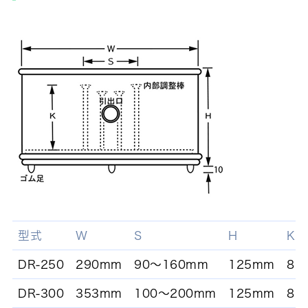
型式
W
S
H
K
DR-250
290mm
90～160mm
125mm
86
DR-300
353mm
100～200mm
125mm
86