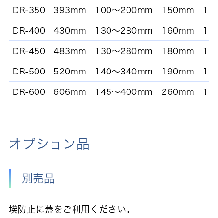
DR-350
393mm
100～200mm
150mm
10
DR-400
430mm
130～280mm
160mm
12
DR-450
483mm
130～280mm
180mm
13
DR-500
520mm
140～340mm
190mm
14
DR-600
606mm
145～400mm
260mm
19
オプション品
別売品
埃防止に蓋をご利用ください。