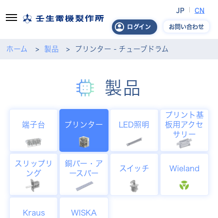
JP
CN
お問い合わせ
ログイン
ホーム
製品
プリンター - チューブドラム
製品
プリント基
端子台
プリンター
LED照明
板用アクセ
サリー
スリップリ
銅バー・ア
スイッチ
Wieland
ング
ースバー
Kraus
WISKA