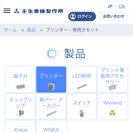
JP
CN
お問い合わせ
ログイン
ホーム
製品
プリンター - 専用カセット
製品
プリント基
端子台
プリンター
LED照明
板用アクセ
サリー
スリップリ
銅バー・ア
スイッチ
Wieland
ング
ースバー
Kraus
WISKA