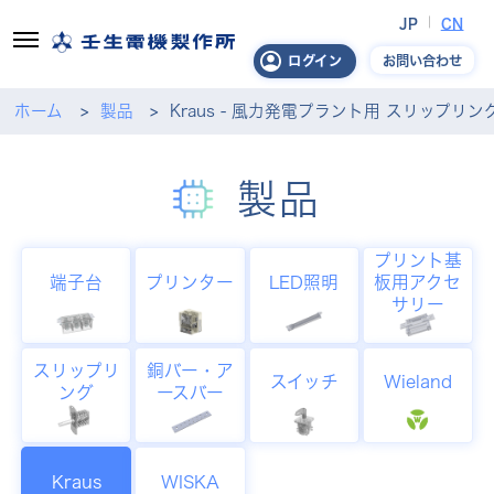
JP
CN
お問い合わせ
ログイン
ホーム
製品
Kraus - 風力発電プラント用 スリップリン
製品
プリント基
端子台
プリンター
LED照明
板用アクセ
サリー
スリップリ
銅バー・ア
スイッチ
Wieland
ング
ースバー
Kraus
WISKA