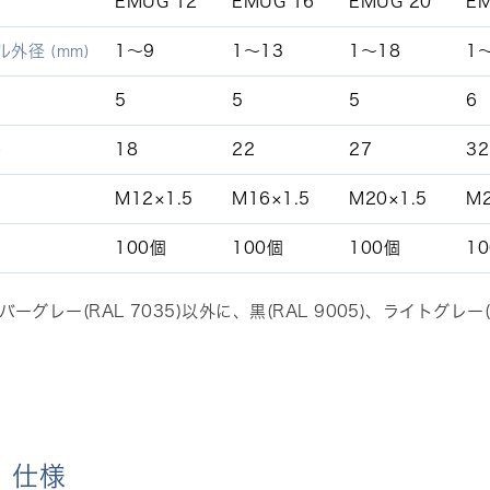
EMUG 12
EMUG 16
EMUG 20
EM
ル外径
1～9
1～13
1～18
1
(mm)
5
5
5
6
18
22
27
32
)
M12×1.5
M16×1.5
M20×1.5
M2
100個
100個
100個
1
ーグレー(RAL 7035)以外に、黒(RAL 9005)、ライトグレ
・仕様