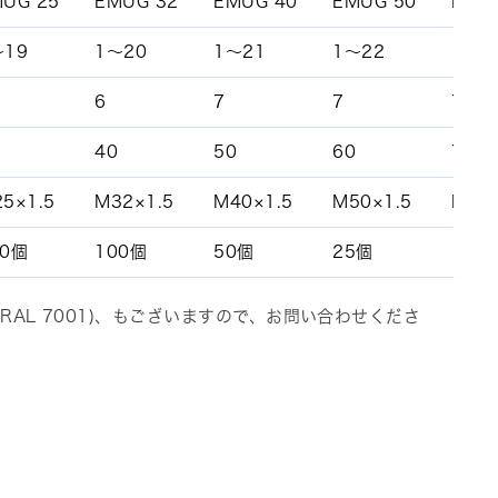
UG 25
EMUG 32
EMUG 40
EMUG 50
EMU
～19
1～20
1～21
1～22
1～2
6
7
7
7
40
50
60
75
5×1.5
M32×1.5
M40×1.5
M50×1.5
M63×
00個
100個
50個
25個
10個
ー(RAL 7001)、もございますので、お問い合わせくださ