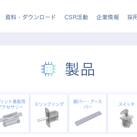
資料・ダウンロード
CSR活動
企業情報
採
製品
リント基板用
銅バー・アース
スリップリング
スイッチ
アクセサリー
バー