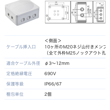
＜側面＞
ケーブル挿入口
10ヶ所のM20ネジ山付きメンブ
（全て外枠M25ノックアウト孔
適合ケーブル外径
φ3～12mm
定格絶縁電圧
690V
保護等級
IP66/67
梱包単位
2個