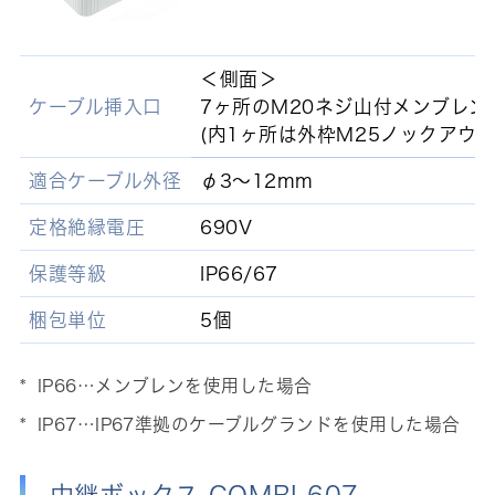
＜側面＞
ケーブル挿入口
7ヶ所のM20ネジ山付メンブレン
(内1ヶ所は外枠M25ノックアウト
適合ケーブル外径
φ3～12mm
定格絶縁電圧
690V
保護等級
IP66/67
梱包単位
5個
IP66…メンブレンを使用した場合
IP67…IP67準拠のケーブルグランドを使用した場合