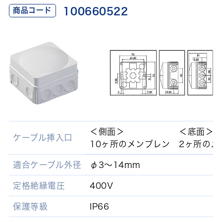
100660522
商品コード
＜側面＞
＜底面＞
ケーブル挿入口
10ヶ所のメンブレン
2ヶ所のメ
適合ケーブル外径
φ3～14mm
定格絶縁電圧
400V
保護等級
IP66