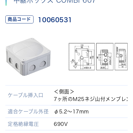
中継ボックス COMBI 607
10060531
商品コード
＜側面＞
ケーブル挿入口
7ヶ所のM25ネジ山付メンブレン
適合ケーブル外径
φ5.2～17mm
定格絶縁電圧
690V