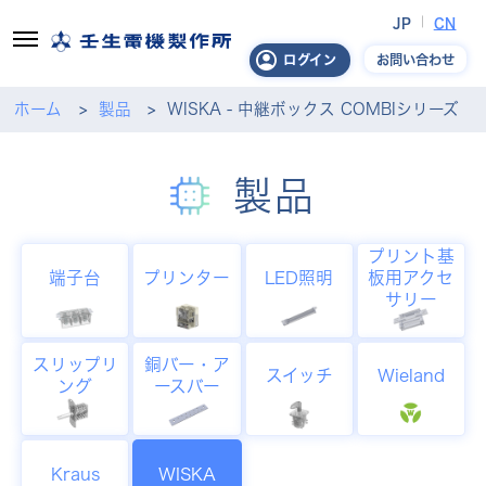
JP
CN
お問い合わせ
ログイン
ホーム
製品
WISKA - 中継ボックス COMBIシリーズ
製品
プリント基
端子台
プリンター
LED照明
板用アクセ
サリー
スリップリ
銅バー・ア
スイッチ
Wieland
ング
ースバー
Kraus
WISKA