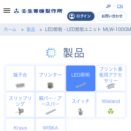
JP
CN
お問い合わせ
ログイン
ホーム
製品
LED照明 - LED照明ユニット MLW-100GM
製品
プリント基
端子台
プリンター
LED照明
板用アクセ
サリー
スリップリ
銅バー・ア
スイッチ
Wieland
ング
ースバー
Kraus
WISKA