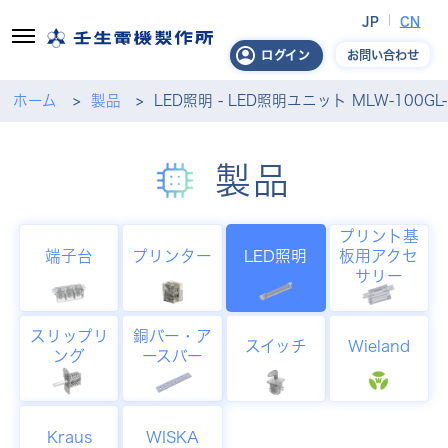
JP
CN
お問い合わせ
ログイン
ホーム
製品
LED照明 - LED照明ユニット MLW-100GL-
製品
プリント基
端子台
プリンター
LED照明
板用アクセ
サリー
スリップリ
銅バー・ア
スイッチ
Wieland
ング
ースバー
Kraus
WISKA