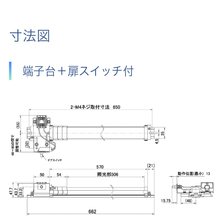
寸法図
端子台＋扉スイッチ付