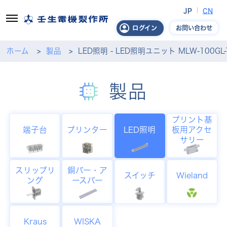
JP
CN
お問い合わせ
ログイン
ホーム
製品
LED照明 - LED照明ユニット MLW-100GL-
製品
プリント基
端子台
プリンター
LED照明
板用アクセ
サリー
スリップリ
銅バー・ア
スイッチ
Wieland
ング
ースバー
Kraus
WISKA