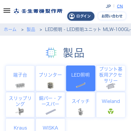
JP
CN
お問い合わせ
ログイン
ホーム
製品
LED照明 - LED照明ユニット MLW-100GL-
製品
プリント基
端子台
プリンター
LED照明
板用アクセ
サリー
スリップリ
銅バー・ア
スイッチ
Wieland
ング
ースバー
Kraus
WISKA