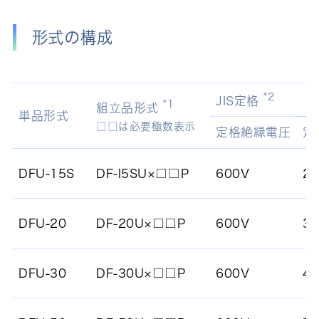
形式の構成
*2
JIS定格
*1
組立品形式
単品形式
□□は必要極数表示
定格絶縁電圧
定
DFU-15S
DF-l5SU×□□P
600V
2
DFU-20
DF-20U×□□P
600V
3
DFU-30
DF-30U×□□P
600V
4