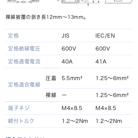
裸線被覆の剥き長12mm～13mm。
定格
JIS
IEC/EN
U
定格絶縁電圧
600V
600V
定格通電電流
40A
41A
圧着
5.5mm²
1.25～6mm²
(
定格適合電線
裸線
ー
1.25～6mm²
端子ネジ
M4×8.5
M4×8.5
M
締付トルク
1.2～2Nm
1.2～2Nm