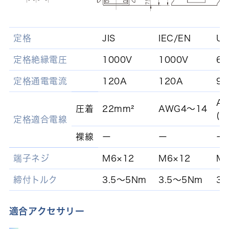
定格
JIS
IEC/EN
UL
定格絶縁電圧
1000V
1000V
60
定格通電電流
120A
120A
90
A
圧着
22mm²
AWG4～14
(F
定格適合電線
裸線
ー
ー
ー
端子ネジ
M6×12
M6×12
M
締付トルク
3.5～5Nm
3.5～5Nm
3
適合アクセサリー