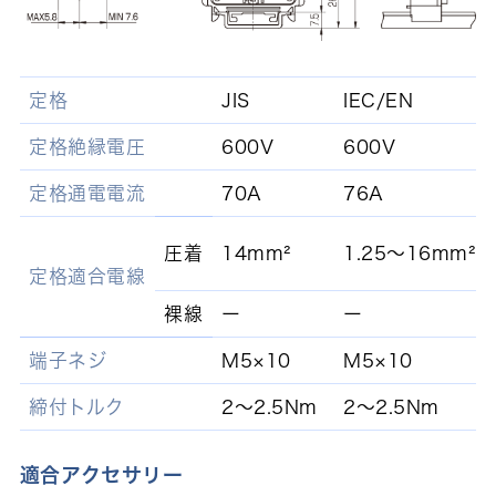
定格
JIS
IEC/EN
定格絶縁電圧
600V
600V
定格通電電流
70A
76A
圧着
14mm²
1.25～16mm²
定格適合電線
裸線
ー
ー
端子ネジ
M5×10
M5×10
締付トルク
2～2.5Nm
2～2.5Nm
適合アクセサリー