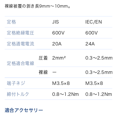
裸線被覆の剥き長9mm～10mm。
定格
JIS
IEC/EN
定格絶縁電圧
600V
600V
定格通電電流
20A
24A
圧着
2mm²
0.3～2.5mm²
定格適合電線
裸線
ー
0.3～2.5mm²
端子ネジ
M3.5×8
M3.5×8
締付トルク
0.8～1.2Nm
0.8～1.2Nm
適合アクセサリー