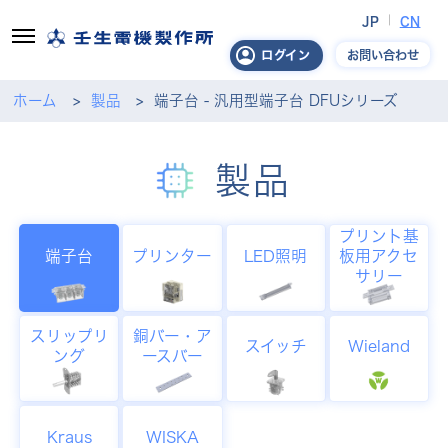
JP
CN
お問い合わせ
ログイン
ホーム
製品
端子台 - 汎用型端子台 DFUシリーズ
製品
プリント基
端子台
プリンター
LED照明
板用アクセ
サリー
スリップリ
銅バー・ア
スイッチ
Wieland
ング
ースバー
Kraus
WISKA