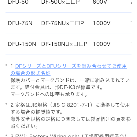
DFU-50
DF-50U×□□P
600V
7
DFU-75N
DF-75NU×□□P
1000V
1
DFU-150N
DF-150NU×□□P
1000V
1
1
DFシリーズとDFUシリーズを組み合わせてご使用
の場合の形式名称
保護カバーとマークバンドは、一緒に組み込まれてい
ます。締付金具は、形DF-K3が標準です。
マークバンドへの印字も承ります。
2 定格はJIS規格（JIS C 8201-7-1）に準拠して使用
する場合の推奨値です。
海外安全規格の定格につきましては製品個別の頁を参
照ください。
3 FW1: Factory Wiring only（工場配線用端子台）