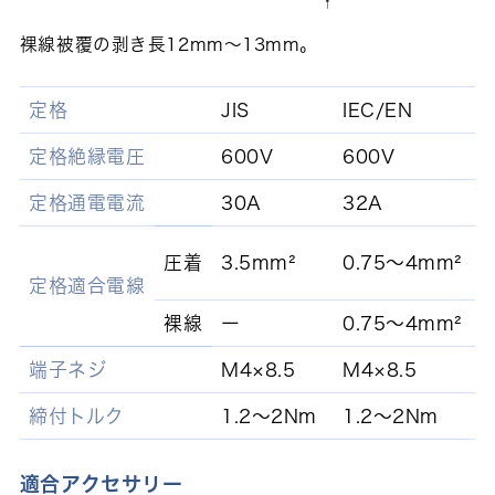
裸線被覆の剥き長12mm～13mm。
定格
JIS
IEC/EN
U
定格絶縁電圧
600V
600V
定格通電電流
30A
32A
圧着
3.5mm²
0.75～4mm²
(
定格適合電線
裸線
ー
0.75～4mm²
端子ネジ
M4×8.5
M4×8.5
M
締付トルク
1.2～2Nm
1.2～2Nm
適合アクセサリー