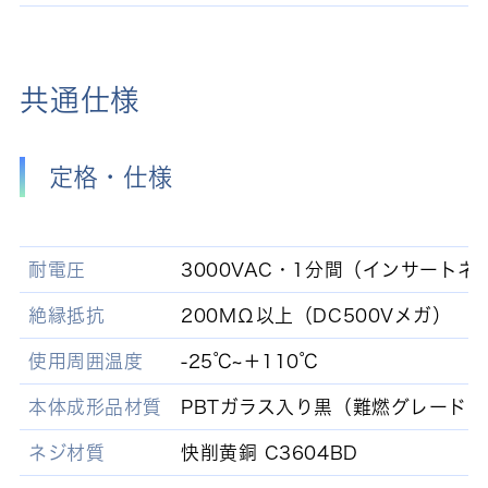
共通仕様
定格・仕様
耐電圧
3000VAC・1分間（インサートネ
絶縁抵抗
200MΩ以上（DC500Vメガ）
使用周囲温度
-25℃~＋110℃
本体成形品材質
PBTガラス入り黒（難燃グレード：UL
ネジ材質
快削黄銅 C3604BD