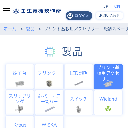
JP
CN
お問い合わせ
ログイン
ホーム
製品
プリント基板用アクセサリー - 絶縁スペーサ
製品
プリント基
端子台
プリンター
LED照明
板用アクセ
サリー
スリップリ
銅バー・ア
スイッチ
Wieland
ング
ースバー
Kraus
WISKA