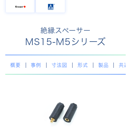
絶縁スペーサー
MS15-M5シリーズ
概要
事例
寸法図
形式
製品
共通