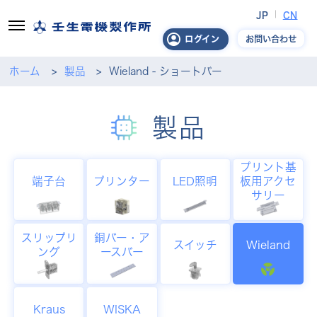
JP
CN
お問い合わせ
ログイン
ホーム
製品
Wieland - ショートバー
製品
プリント基
端子台
プリンター
LED照明
板用アクセ
サリー
スリップリ
銅バー・ア
スイッチ
Wieland
ング
ースバー
Kraus
WISKA