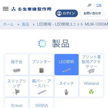
JP
CN
お問い合わせ
ログイン
ホーム
製品
LED照明 - LED照明ユニット MLW-100GM
製品
プリント基
端子台
プリンター
LED照明
板用アクセ
サリー
スリップリ
銅バー・ア
スイッチ
Wieland
ング
ースバー
Kraus
WISKA