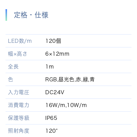
定格・仕様
LED数/m
120個
幅×高さ
6×12mm
全長
1m
色
RGB,昼光色,赤,緑,青
入力電圧
DC24V
消費電力
16W/m,10W/m
保護等級
IP65
照射角度
120°