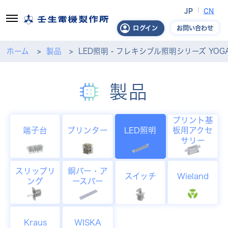
JP
CN
お問い合わせ
ログイン
ホーム
製品
LED照明 - フレキシブル照明シリーズ YO
製品
プリント基
端子台
プリンター
LED照明
板用アクセ
サリー
スリップリ
銅バー・ア
スイッチ
Wieland
ング
ースバー
Kraus
WISKA