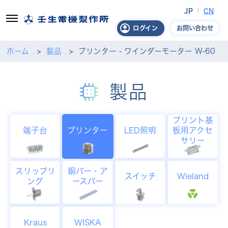
JP
CN
お問い合わせ
ログイン
ホーム
製品
プリンター - ワインダーモーター W-60
製品
プリント基
端子台
プリンター
LED照明
板用アクセ
サリー
スリップリ
銅バー・ア
スイッチ
Wieland
ング
ースバー
Kraus
WISKA