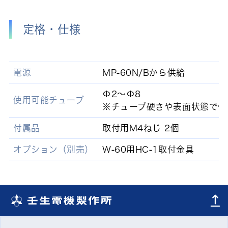
定格・仕様
電源
MP-60N/Bから供給
Φ2～Φ8
使用可能チューブ
※チューブ硬さや表面状態で使
付属品
取付用M4ねじ 2個
オプション（別売）
W-60用HC-1取付金具