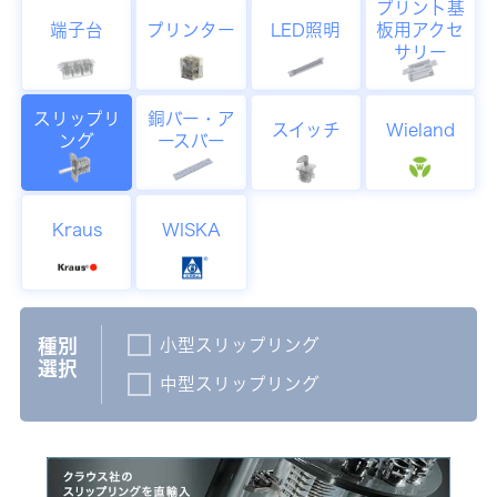
プリント基
端子台
プリンター
LED照明
板用アクセ
サリー
スリップリ
銅バー・ア
スイッチ
Wieland
ング
ースバー
Kraus
WISKA
小型スリップリング
種別
選択
中型スリップリング