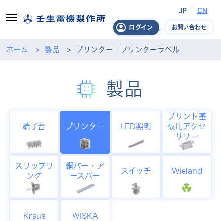
JP
CN
お問い合わせ
ログイン
ホーム
製品
プリンター - プリンターラベル
製品
プリント基
端子台
プリンター
LED照明
板用アクセ
サリー
スリップリ
銅バー・ア
スイッチ
Wieland
ング
ースバー
Kraus
WISKA