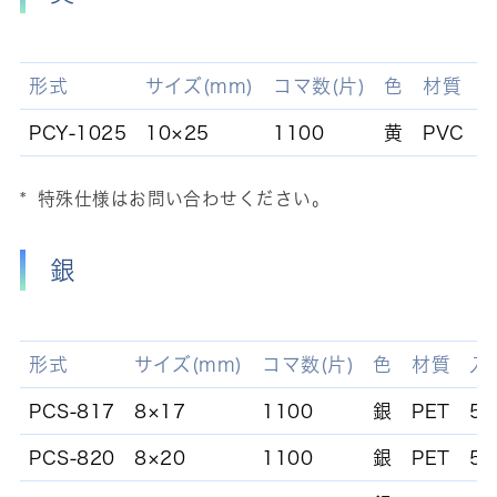
形式
サイズ(mm)
コマ数(片)
色
材質
PCY-1025
10×25
1100
黄
PVC
5
特殊仕様はお問い合わせください。
銀
形式
サイズ(mm)
コマ数(片)
色
材質
入
PCS-817
8×17
1100
銀
PET
5
PCS-820
8×20
1100
銀
PET
5