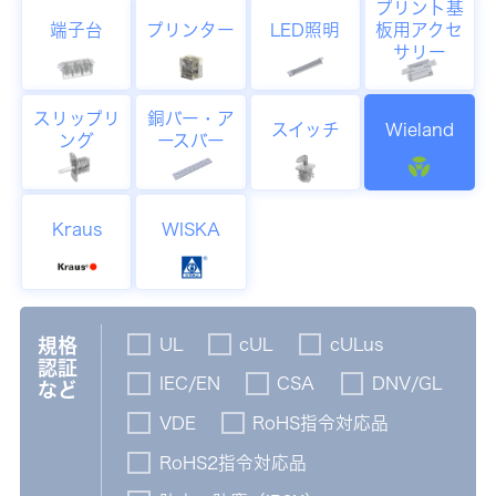
プリント基
端子台
プリンター
LED照明
板用アクセ
サリー
スリップリ
銅バー・ア
スイッチ
Wieland
ング
ースバー
Kraus
WISKA
UL
cUL
cULus
規格
認証
IEC/EN
CSA
DNV/GL
など
VDE
RoHS指令対応品
RoHS2指令対応品