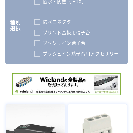
防水・防塵（IP6X）
防水コネクタ
種別
選択
プリント基板用端子台
プッシュイン端子台
プッシュイン端子台用アクセサリー