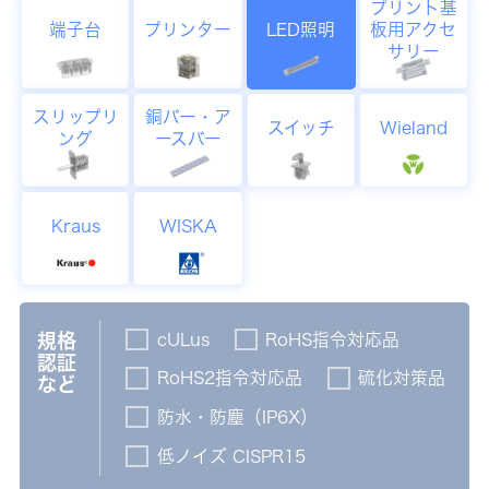
プリント基
端子台
プリンター
LED照明
板用アクセ
サリー
スリップリ
銅バー・ア
スイッチ
Wieland
ング
ースバー
Kraus
WISKA
cULus
RoHS指令対応品
規格
認証
RoHS2指令対応品
硫化対策品
など
防水・防塵（IP6X）
低ノイズ CISPR15