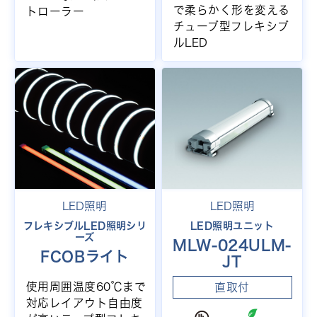
で柔らかく形を変える
トローラー
チューブ型フレキシブ
ルLED
LED照明
LED照明
フレキシブルLED照明シリ
LED照明ユニット
ーズ
MLW-024ULM-
FCOBライト
JT
使用周囲温度60℃まで
直取付
対応レイアウト自由度