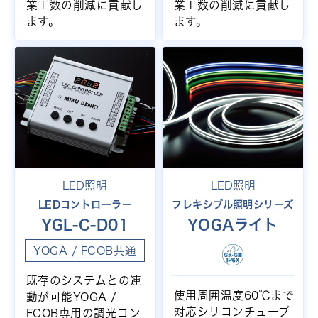
業工数の削減に貢献し
業工数の削減に貢献し
ます。
ます。
LED照明
LED照明
LEDコントローラー
フレキシブル照明シリーズ
YGL-C-D01
YOGAライト
YOGA / FCOB共通
既存のシステムとの連
使用周囲温度60℃まで
動が可能YOGA /
対応シリコンチューブ
FCOB専用の調光コン