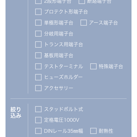
2段形端子台
断路端子台
プロテクト形端子台
単極形端子台
アース端子台
分岐用端子台
トランス用端子台
基板用端子台
テストターミナル
特殊端子台
ヒューズホルダー
アクセサリー
スタッドボルト式
絞り
込み
定格電圧1000V
DINレール35㎜幅
耐熱性