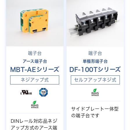
端子台
端子台
アース端子台
単極形端子台
MBT-AEシリーズ
DF-100Tシリーズ
ネジアップ式
セルフアップネジ式
サイドプレート一体型
の端子台です
DINレール対応品ネジ
アップ方式のアース端