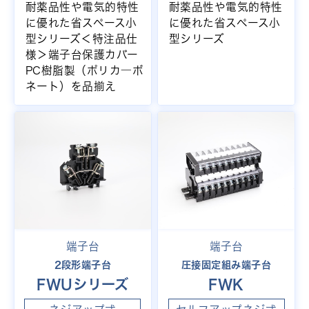
耐薬品性や電気的特性
耐薬品性や電気的特性
に優れた省スペース小
に優れた省スペース小
型シリーズ＜特注品仕
型シリーズ
様＞端子台保護カバー
PC樹脂製（ポリカ―ボ
ネート）を品揃え
端子台
端子台
2段形端子台
圧接固定組み端子台
FWUシリーズ
FWK