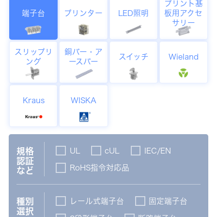
プリント基
端子台
プリンター
LED照明
板用アクセ
サリー
スリップリ
銅バー・ア
スイッチ
Wieland
ング
ースバー
Kraus
WISKA
UL
cUL
IEC/EN
規格
認証
RoHS指令対応品
など
レール式端子台
固定端子台
種別
選択