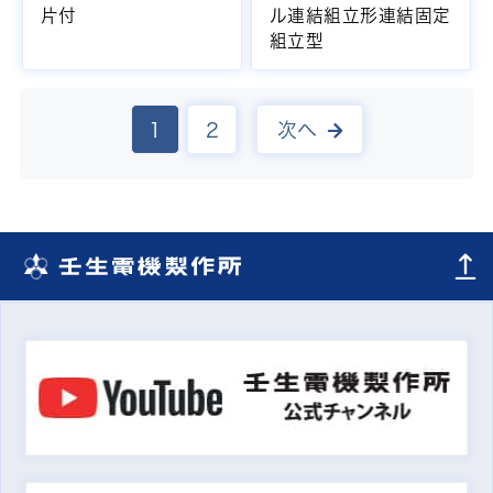
片付
ル連結組立形連結固定
組立型
1
2
次へ